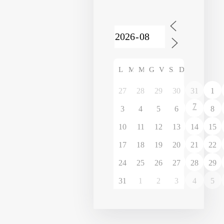
L
M
M
G
V
S
D
27
28
29
30
31
1
7
3
4
5
6
8
10
11
12
13
14
15
17
18
19
20
21
22
24
25
26
27
28
29
31
1
2
3
4
5