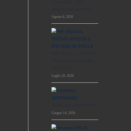
Convertible 1964 –
Eleganza senza tempo
Agosto 6, 2026
PPP: PAELLA, PISTONI
ANTICHI E POLVERE
DI STELLE
Luglio 18, 2026
RADUNO SPONTANEO
Giugno 14, 2026