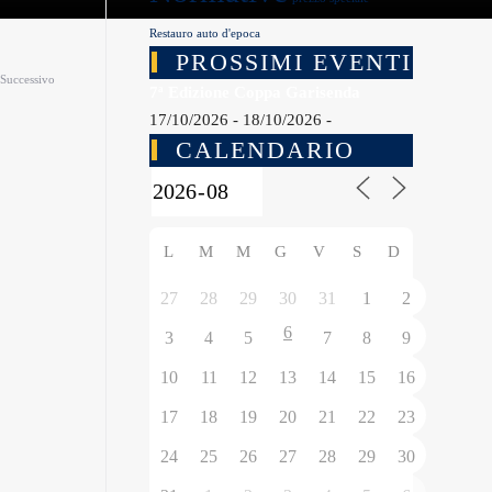
Restauro auto d'epoca
PROSSIMI EVENTI
Successivo
7ª Edizione Coppa Garisenda
17/10/2026 - 18/10/2026 -
CALENDARIO
L
M
M
G
V
S
D
27
28
29
30
31
1
2
6
3
4
5
7
8
9
10
11
12
13
14
15
16
17
18
19
20
21
22
23
24
25
26
27
28
29
30