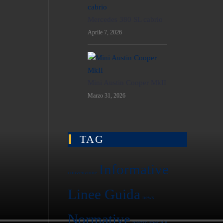
Mercedes 380 SL cabrio
Aprile 7, 2026
Mini Austin Cooper MkII
Marzo 31, 2026
TAG
Informative
convenzione
Linee Guida
news
Normative
prezzo speciale