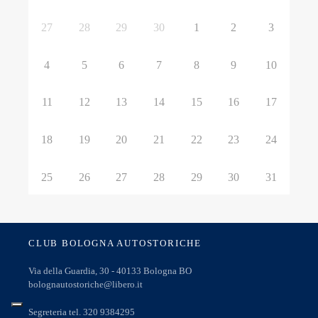
27
28
29
30
1
2
3
4
5
6
7
8
9
10
11
12
13
14
15
16
17
18
19
20
21
22
23
24
25
26
27
28
29
30
31
CLUB BOLOGNA AUTOSTORICHE
Via della Guardia, 30 - 40133 Bologna BO
bolognautostoriche@libero.it
Segreteria tel. 320 9384295