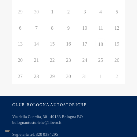
29
30
1
2
3
4
5
6
7
8
9
10
11
12
13
14
15
16
17
19
18
20
21
22
23
24
25
26
27
28
29
30
31
1
2
CLUB BOLOGNA AUTOSTORICHE
Via della Guardia, 30 - 40133 Bologna BO
bolognautostoriche@libero.it
Segreteria tel. 320 9384295