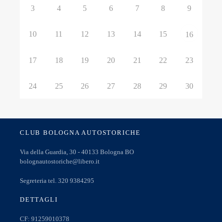
3
4
5
6
7
8
9
10
11
12
13
14
15
16
17
18
19
20
21
22
23
24
25
26
27
28
29
30
CLUB BOLOGNA AUTOSTORICHE
Via della Guardia, 30 - 40133 Bologna BO
bolognautostoriche@libero.it
Segreteria tel. 320 9384295
DETTAGLI
CF: 91259010378