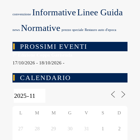
Informative
Linee Guida
convenzione
Normative
news
prezzo speciale
Restauro auto d'epoca
PROSSIMI EVENTI
7ª Edizione Coppa Garisenda
17/10/2026 - 18/10/2026 -
CALENDARIO
L
M
M
G
V
S
D
27
28
29
30
31
1
2