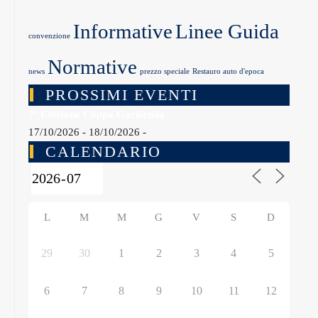
Informative
Linee Guida
convenzione
Normative
news
prezzo speciale
Restauro auto d'epoca
PROSSIMI EVENTI
7ª Edizione Coppa Garisenda
17/10/2026 - 18/10/2026 -
CALENDARIO
L
M
M
G
V
S
D
29
30
1
2
3
4
5
6
7
8
9
10
11
12