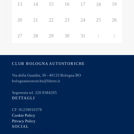
13
14
15
16
17
19
18
20
21
22
23
24
25
26
27
28
29
30
31
1
2
CLUB BOLOGNA AUTOSTORICHE
Via della Guardia, 30 - 40133 Bologna BO
bolognautostoriche@libero.it
Segreteria tel. 320 9384295
DETTAGLI
CF: 91259010378
Cookie Policy
Privacy Policy
SOCIAL