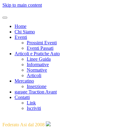
Skip to main content
Home
Chi Siamo
Eventi
Prossimi Eventi
Eventi Passati
Articoli e Pratiche Auto
Linee Guida
Informative
Normative
Articoli
Mercatino
Inserzione
garage Traction Avant
Contatti
Link
Iscriviti
"Guidare il passato verso il futuro"
Federato Asi dal 2008