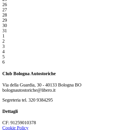
26
27
28
29
30
31
1
2
3
4
5
6
Club Bologna Autostoriche
Via della Guardia, 30 - 40133 Bologna BO
bolognautostoriche@libero.it
Segreteria tel. 320 9384295
Dettagli
CF: 91259010378
Cookie Policy