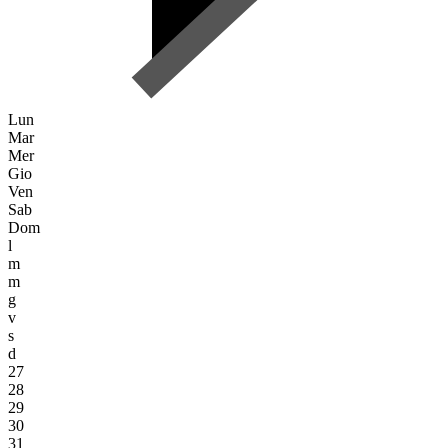
Lun
Mar
Mer
Gio
Ven
Sab
Dom
l
m
m
g
v
s
d
27
28
29
30
31