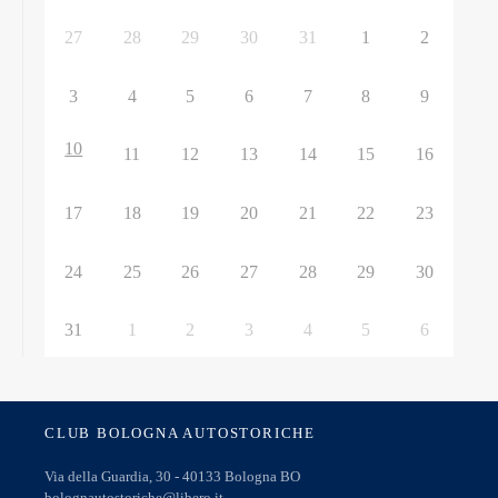
27
28
29
30
31
1
2
3
4
5
6
7
8
9
10
11
12
13
14
15
16
17
18
19
20
21
22
23
24
25
26
27
28
29
30
31
1
2
3
4
5
6
CLUB BOLOGNA AUTOSTORICHE
Via della Guardia, 30 - 40133 Bologna BO
bolognautostoriche@libero.it