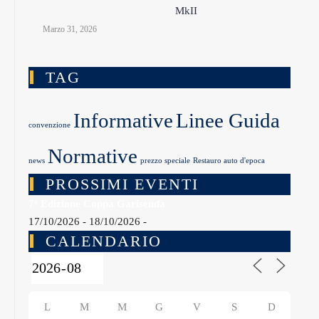
MkII
Marzo 31, 2026
TAG
Informative
Linee Guida
convenzione
Normative
news
prezzo speciale
Restauro auto d'epoca
PROSSIMI EVENTI
7ª Edizione Coppa Garisenda
17/10/2026 - 18/10/2026 -
CALENDARIO
L
M
M
G
V
S
D