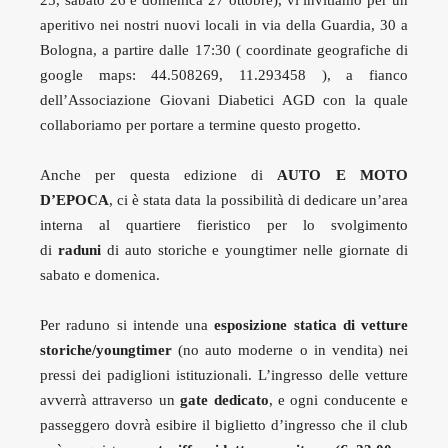
25, sabato 26 e domenica 27 ottobre), vi invitiamo per un
aperitivo nei nostri nuovi locali in via della Guardia, 30 a
Bologna, a partire dalle 17:30 ( coordinate geografiche di
google maps: 44.508269, 11.293458 ), a fianco
dell’Associazione Giovani Diabetici AGD con la quale
collaboriamo per portare a termine questo progetto.
Anche per questa edizione di
AUTO E MOTO
D’EPOCA
, ci è stata data la possibilità di dedicare un’area
interna al quartiere fieristico per lo svolgimento
di
raduni
di auto storiche e youngtimer nelle giornate di
sabato e domenica.
Per raduno si intende una
esposizione statica di vetture
storiche/youngtimer
(no auto moderne o in vendita) nei
pressi dei padiglioni istituzionali. L’ingresso delle vetture
avverrà attraverso un
gate dedicato
, e ogni conducente e
passeggero dovrà esibire il biglietto d’ingresso che il club