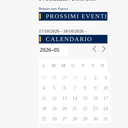
Restauro auto d'epoca
PROSSIMI EVENTI
7ª Edizione Coppa Garisenda
17/10/2026 - 18/10/2026 -
CALENDARIO
L
M
M
G
V
S
D
27
28
29
30
1
2
3
4
5
6
7
8
9
10
11
12
13
14
15
16
17
18
19
20
21
22
23
24
25
26
27
28
29
30
31