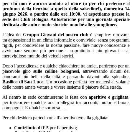
per chi non è ancora andato al mare (o per chi preferisce il
profumo della benzina a quello della salsedine!), domenica 14
giugno 2026, a partire dalle ore 10:00, vi aspettiamo presso la
sede del Club Bologna Autostoriche per una giornata speciale
dedicata alle auto e moto storiche nonchè alle youngtimer.
L’idea del
Gruppo Giovani del nostro club
è semplice: ritrovarci
tra appassionati in un clima informale e conviviale, senza programmi
rigidi, per condividere la nostra passione, fare nuove conoscenze e
avvicinare sempre più persone – soprattutto i più giovani – al
meraviglioso mondo dei veicoli storici.
Dopo l’accoglienza e qualche chiacchiera tra amici, partiremo per un
piacevole
giro sulle colline bolognesi
, attraversando alcuni dei
panorami più belli della città e passando davanti alla splendida
Basilica di San Luca
. Un’occasione perfetta per mettersi al volante
delle nostre amate vetture e vivere insieme il piacere della strada.
Al rientro in sede continueremo la festa con
aperitivo e grigliata
,
per trascorrere qualche ora in allegria tra racconti, motori e buona
compagnia. E qualche sorpresa…..
Per chi desidera partecipare all’aperitivo e/o alla grigliata:
Contributo di € 5
per l’aperitivo;