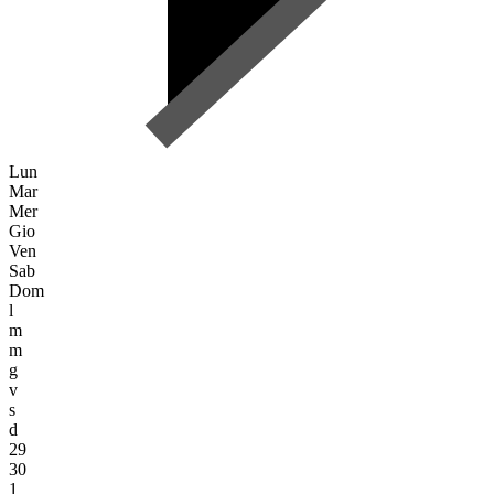
Lun
Mar
Mer
Gio
Ven
Sab
Dom
l
m
m
g
v
s
d
29
30
1