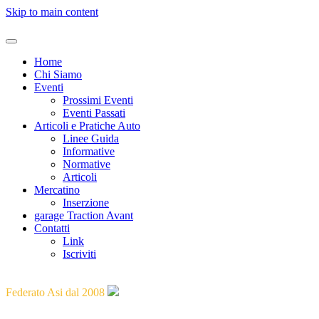
Skip to main content
Home
Chi Siamo
Eventi
Prossimi Eventi
Eventi Passati
Articoli e Pratiche Auto
Linee Guida
Informative
Normative
Articoli
Mercatino
Inserzione
garage Traction Avant
Contatti
Link
Iscriviti
"Guidare il passato verso il futuro"
Federato Asi dal 2008