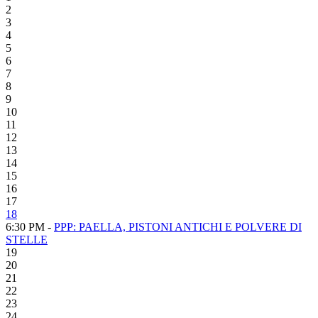
2
3
4
5
6
7
8
9
10
11
12
13
14
15
16
17
18
6:30 PM -
PPP: PAELLA, PISTONI ANTICHI E POLVERE DI
STELLE
19
20
21
22
23
24