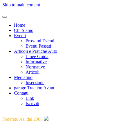
Skip to main content
Home
Chi Siamo
Eventi
Prossimi Eventi
Eventi Passati
Articoli e Pratiche Auto
Linee Guida
Informative
Normative
Articoli
Mercatino
Inserzione
garage Traction Avant
Contatti
Link
Iscriviti
"Guidare il passato verso il futuro"
Federato Asi dal 2008