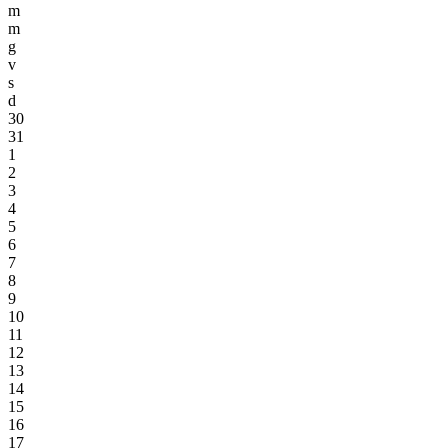
m
m
g
v
s
d
30
31
1
2
3
4
5
6
7
8
9
10
11
12
13
14
15
16
17