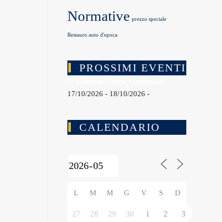
Normative
prezzo speciale
Restauro auto d'epoca
PROSSIMI EVENTI
7ª Edizione Coppa Garisenda
17/10/2026 - 18/10/2026 -
CALENDARIO
L
M
M
G
V
S
D
27
28
29
30
1
2
3