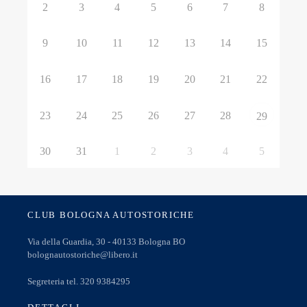
2
3
4
5
6
7
8
9
10
11
12
13
14
15
16
17
18
19
20
21
22
23
24
25
26
27
28
29
30
31
1
2
3
4
5
CLUB BOLOGNA AUTOSTORICHE
Via della Guardia, 30 - 40133 Bologna BO
bolognautostoriche@libero.it
Segreteria tel. 320 9384295