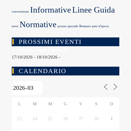
Informative
Linee Guida
convenzione
Normative
news
prezzo speciale
Restauro auto d'epoca
PROSSIMI EVENTI
7ª Edizione Coppa Garisenda
17/10/2026 - 18/10/2026 -
CALENDARIO
L
M
M
G
V
S
D
23
24
25
26
27
28
1