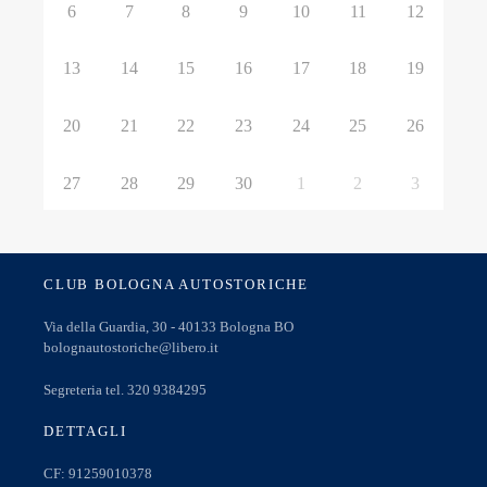
6
7
8
9
10
11
12
13
14
15
16
17
18
19
20
21
22
23
24
25
26
27
28
29
30
1
2
3
CLUB BOLOGNA AUTOSTORICHE
Via della Guardia, 30 - 40133 Bologna BO
bolognautostoriche@libero.it
Segreteria tel. 320 9384295
DETTAGLI
CF: 91259010378