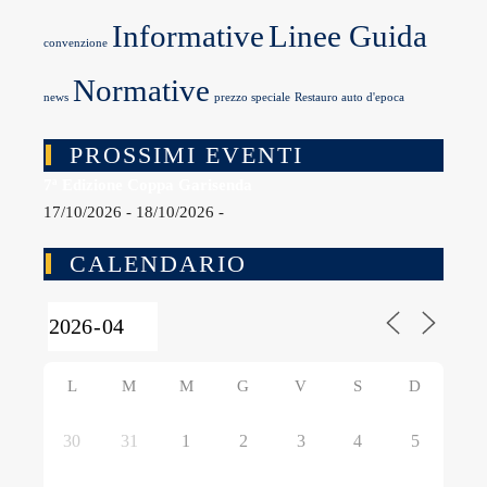
Informative
Linee Guida
convenzione
Normative
news
prezzo speciale
Restauro auto d'epoca
PROSSIMI EVENTI
7ª Edizione Coppa Garisenda
17/10/2026 - 18/10/2026 -
CALENDARIO
L
M
M
G
V
S
D
30
31
1
2
3
4
5