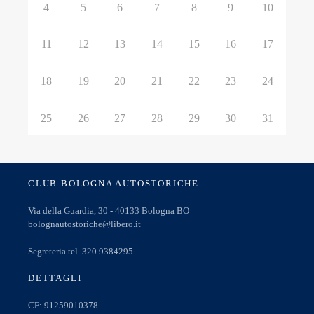
4
5
6
7
8
9
10
11
12
13
14
15
16
17
18
19
20
21
22
23
24
25
26
27
28
29
30
31
CLUB BOLOGNA AUTOSTORICHE
Via della Guardia, 30 - 40133 Bologna BO
bolognautostoriche@libero.it
Segreteria tel. 320 9384295
DETTAGLI
CF: 91259010378