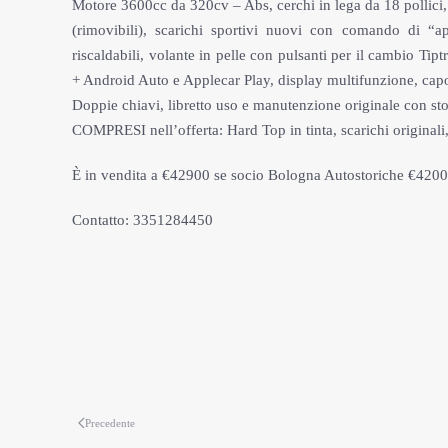
Motore 3600cc da 320cv – Abs, cerchi in lega da 18 pollici, 
(rimovibili), scarichi sportivi nuovi con comando di “aper
riscaldabili, volante in pelle con pulsanti per il cambio Ti
+ Android Auto e Applecar Play, display multifunzione, capo
Doppie chiavi, libretto uso e manutenzione originale con stor
COMPRESI nell’offerta: Hard Top in tinta, scarichi originali,
È in vendita a €42900 se socio Bologna Autostoriche €420
Contatto: 3351284450
Precedente