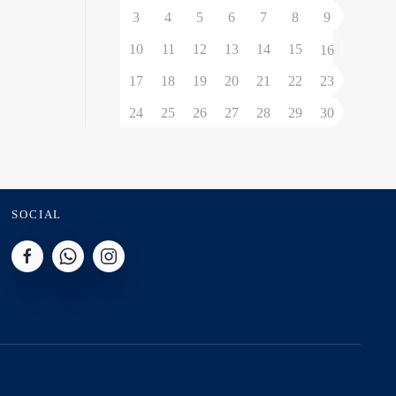
3
4
5
6
7
8
9
10
11
12
13
14
15
16
17
18
19
20
21
22
23
24
25
26
27
28
29
30
SOCIAL