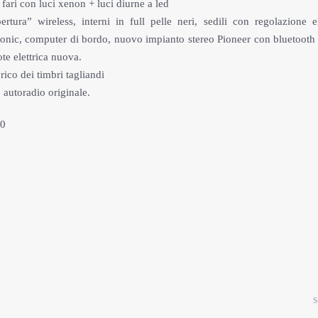
fari con luci xenon + luci diurne a led
tura” wireless, interni in full pelle neri, sedili con regolazione el
ptronic, computer di bordo, nuovo impianto stereo Pioneer con bluetooth 
te elettrica nuova.
ico dei timbri tagliandi
 autoradio originale.
00
S