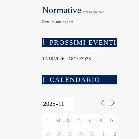
Normative
prezzo speciale
Restauro auto d'epoca
PROSSIMI EVENTI
7ª Edizione Coppa Garisenda
17/10/2026 - 18/10/2026 -
CALENDARIO
L
M
M
G
V
S
D
27
28
29
30
31
1
2