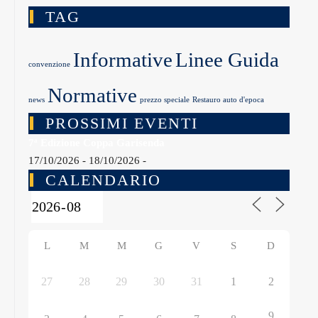
TAG
Informative
Linee Guida
convenzione
Normative
news
prezzo speciale
Restauro auto d'epoca
PROSSIMI EVENTI
7ª Edizione Coppa Garisenda
17/10/2026 - 18/10/2026 -
CALENDARIO
L
M
M
G
V
S
D
27
28
29
30
31
1
2
9