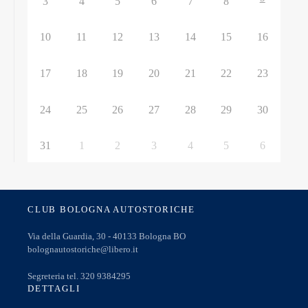
3
4
5
6
7
8
10
11
12
13
14
15
16
17
18
19
20
21
22
23
24
25
26
27
28
29
30
31
1
2
3
4
5
6
CLUB BOLOGNA AUTOSTORICHE
Via della Guardia, 30 - 40133 Bologna BO
bolognautostoriche@libero.it
Segreteria tel. 320 9384295
DETTAGLI