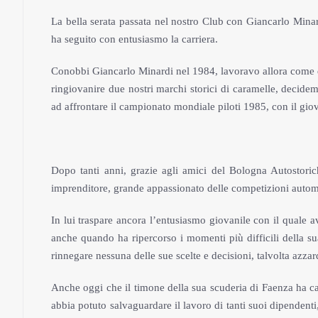
La bella serata passata nel nostro Club con Giancarlo Minar
ha seguito con entusiasmo la carriera.
Conobbi Giancarlo Minardi nel 1984, lavoravo allora come di
ringiovanire due nostri marchi storici di caramelle, decid
ad affrontare il campionato mondiale piloti 1985, con il giov
Dopo tanti anni, grazie agli amici del Bologna Autostoriche
imprenditore, grande appassionato delle competizioni automo
In lui traspare ancora l’entusiasmo giovanile con il quale av
anche quando ha ripercorso i momenti più difficili della su
rinnegare nessuna delle sue scelte e decisioni, talvolta azzar
Anche oggi che il timone della sua scuderia di Faenza ha c
abbia potuto salvaguardare il lavoro di tanti suoi dipendent