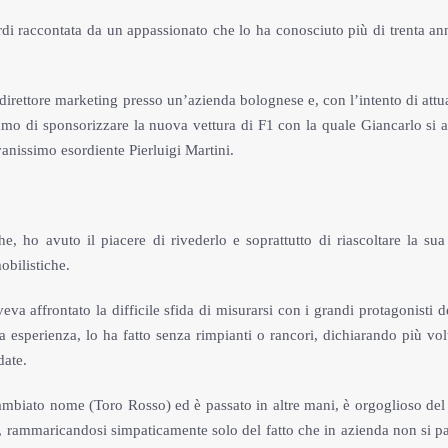
di raccontata da un appassionato che lo ha conosciuto più di trenta ann
rettore marketing presso un’azienda bolognese e, con l’intento di attua
emmo di sponsorizzare la nuova vettura di F1 con la quale Giancarlo si 
anissimo esordiente Pierluigi Martini.
, ho avuto il piacere di rivederlo e soprattutto di riascoltare la sua 
bilistiche.
eva affrontato la difficile sfida di misurarsi con i grandi protagonisti d
a esperienza, lo ha fatto senza rimpianti o rancori, dichiarando più vol
date.
ambiato nome (Toro Rosso) ed è passato in altre mani, è orgoglioso del 
i, rammaricandosi simpaticamente solo del fatto che in azienda non si pa