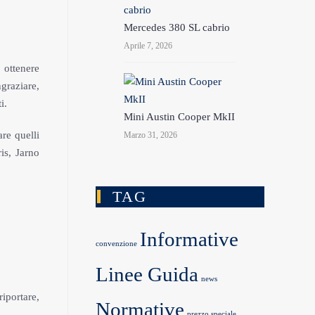
Mercedes 380 SL cabrio
Aprile 7, 2026
 ottenere
graziare,
i.
Mini Austin Cooper MkII
are quelli
Marzo 31, 2026
is, Jarno
TAG
Informative
convenzione
Linee Guida
news
riportare,
Normative
prezzo speciale