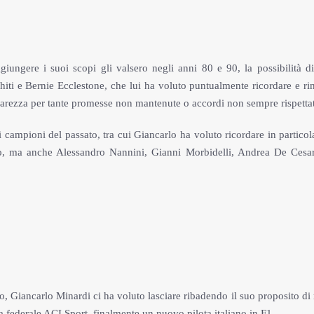
ungere i suoi scopi gli valsero negli anni 80 e 90, la possibilità di
iti e Bernie Ecclestone, che lui ha voluto puntualmente ricordare e rin
marezza per tante promesse non mantenute o accordi non sempre rispettat
 campioni del passato, tra cui Giancarlo ha voluto ricordare in particol
to, ma anche Alessandro Nannini, Gianni Morbidelli, Andrea De Cesar
, Giancarlo Minardi ci ha voluto lasciare ribadendo il suo proposito di 
la federale ACI Sport, finalmente un nuovo pilota italiano in F1.