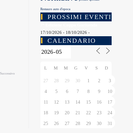
Restauro auto d'epoca
PROSSIMI EVENTI
7ª Edizione Coppa Garisenda
17/10/2026 - 18/10/2026 -
CALENDARIO
L
M
M
G
V
S
D
Successivo
27
28
29
30
1
2
3
4
5
6
7
8
9
10
11
12
13
14
15
16
17
18
19
20
21
22
23
24
25
26
27
28
29
30
31