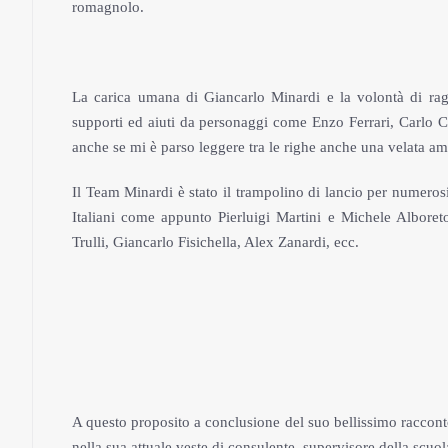
romagnolo.
La carica umana di Giancarlo Minardi e la volontà di raggi
supporti ed aiuti da personaggi come Enzo Ferrari, Carlo Ch
anche se mi è parso leggere tra le righe anche una velata a
Il Team Minardi è stato il trampolino di lancio per numerosi
Italiani come appunto Pierluigi Martini e Michele Albore
Trulli, Giancarlo Fisichella, Alex Zanardi, ecc.
A questo proposito a conclusione del suo bellissimo racconto
nella sua attuale veste di consulente, supervisore della scuo