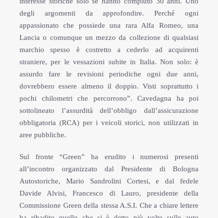
interesse storiche solo se hanno compiuto 30 anni. Uno
degli argomenti da approfondire. Perché ogni
appassionato che possiede una rara Alfa Romeo, una
Lancia o comunque un mezzo da collezione di qualsiasi
marchio spesso è costretto a cederlo ad acquirenti
straniere, per le vessazioni subite in Italia. Non solo: è
assurdo fare le revisioni periodiche ogni due anni,
dovrebbero essere almeno il doppio. Visti soprattutto i
pochi chilometri che percorrono”. Cavedagna ha poi
sottolineato l’assurdità dell’obbligo dall’assicurazione
obbligatoria (RCA) per i veicoli storici, non utilizzati in
aree pubbliche.
Sul fronte “Green” ha erudito i numerosi presenti
all’incontro organizzato dal Presidente di Bologna
Autostoriche, Mario Sandrolini Cortesi, e dal fedele
Davide Alvisi, Francesco di Lauro, presidente della
Commissione Green della stessa A.S.I. Che a chiare lettere
ha ribadito quello che si è detto più volte sulle auto