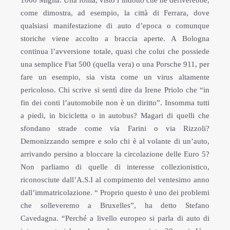
1000 Miglia. Una follia, visto l’indotto che ne deriverebbe,
come dimostra, ad esempio, la città di Ferrara, dove
qualsiasi manifestazione di auto d’epoca o comunque
storiche viene accolto a braccia aperte. A Bologna
continua l’avversione totale, quasi che colui che possiede
una semplice Fiat 500 (quella vera) o una Porsche 911, per
fare un esempio, sia vista come un virus altamente
pericoloso. Chi scrive si sentì dire da Irene Priolo che “in
fin dei conti l’automobile non è un diritto”. Insomma tutti
a piedi, in bicicletta o in autobus? Magari di quelli che
sfondano strade come via Farini o via Rizzoli?
Demonizzando sempre e solo chi è al volante di un’auto,
arrivando persino a bloccare la circolazione delle Euro 5?
Non parliamo di quelle di interesse collezionistico,
riconosciute dall’A.S.I al compimento del ventesimo anno
dall’immatricolazione. “ Proprio questo è uno dei problemi
che solleveremo a Bruxelles”, ha detto Stefano
Cavedagna. “Perché a livello europeo si parla di auto di