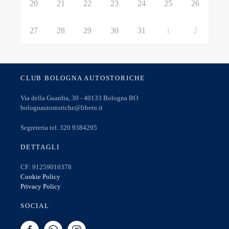
20
21
22
23
24
25
26
27
28
29
30
31
1
2
CLUB BOLOGNA AUTOSTORICHE
Via della Guardia, 30 - 40133 Bologna BO
bolognautostoriche@libero.it
Segreteria tel. 320 9384295
DETTAGLI
CF: 91259010378
Cookie Policy
Privacy Policy
SOCIAL