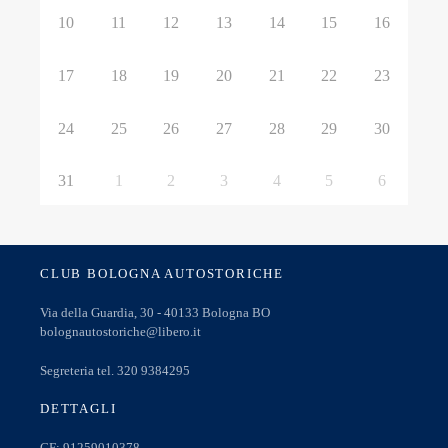
10
11
12
13
14
15
16
17
18
19
20
21
22
23
24
25
26
27
28
29
30
31
1
2
3
4
5
6
CLUB BOLOGNA AUTOSTORICHE
Via della Guardia, 30 - 40133 Bologna BO
bolognautostoriche@libero.it
Segreteria tel. 320 9384295
DETTAGLI
CF: 91259010378