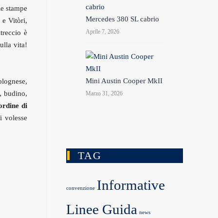
le stampe
Mercedes 380 SL cabrio
e Vitòri,
Aprile 7, 2026
treccio è
ulla vita!
Mini Austin Cooper MkII
olognese,
, budino,
Marzo 31, 2026
ordine di
i volesse
TAG
Informative
convenzione
Linee Guida
news