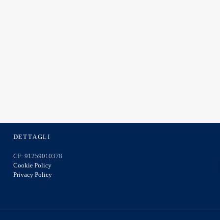
DETTAGLI
CF: 91259010378
Cookie Policy
Privacy Policy