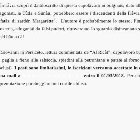
Lîvra scoprì il dattiloscritto di questo capolavoro in bulgnais, dato al
onisti, la Tûda e Simån, potrebbero essere i discendenti della Flèvia 
 fatâz di zardén Margarétta”. L’autore è probabilmente lo stesso, l’in
steria, sdoganati da falsi pudori, ritroveremo lo sguardo disincantato s
sèi bän a cà!
n Giovanni in Persiceto, lettura commentata de “Al Ricât”, capolavoro b
aglia e fieno alla salsiccia, spiedini alla petroniana e patate al forno
sclusi).
I posti sono limitatissimi, le iscrizioni verranno accettate in 
 una mail a
bolognautostoriche@libero.it
entro il 01/03/2018.
Per ch
a prenotazione parcheggiare nel cortile chiuso.