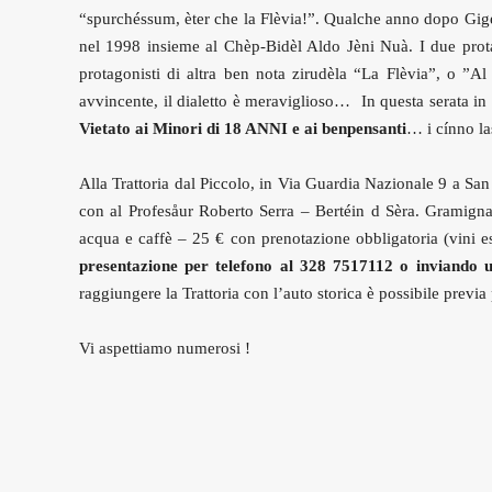
“spurchéssum, èter che la Flèvia!”. Qualche anno dopo Gigén 
nel 1998 insieme al Chèp-Bidèl Aldo Jèni Nuà. I due protag
protagonisti di altra ben nota zirudèla “La Flèvia”, o ”Al
avvincente, il dialetto è meraviglioso… In questa serata in o
Vietato ai Minori di 18 ANNI e ai benpensanti
… i cínno la
Alla Trattoria dal Piccolo, in Via Guardia Nazionale 9 a Sa
con al Profesåur Roberto Serra – Bertéin d Sèra. Gramigna p
acqua e caffè – 25 € con prenotazione obbligatoria (vini e
presentazione per telefono al 328 7517112 o inviando
raggiungere la Trattoria con l’auto storica è possibile previ
Vi aspettiamo numerosi !