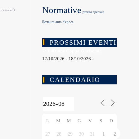
Normative
uccessivo
prezzo speciale
Restauro auto d'epoca
PROSSIMI EVENTI
7ª Edizione Coppa Garisenda
17/10/2026 - 18/10/2026 -
CALENDARIO
L
M
M
G
V
S
D
27
28
29
30
31
1
2