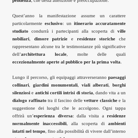
pendenza
, che desta attenzione e preoccupazione.
Quest’anno la manifestazione assume un carattere
particolarmente
esclusivo
: un
itinerario accuratamente
studiato
condurrà i partecipanti alla scoperta di
ville
nobiliari
,
dimore patrizie
e
residenze storiche
che
rappresentano alcune tra le testimonianze più significative
dell’
architettura locale
, molte delle quali
eccezionalmente aperte al pubblico per la prima volta
.
Lungo il percorso, gli equipaggi attraverseranno
paesaggi
collinari
,
giardini monumentali
,
viali alberati
,
borghi
silenziosi
e
antichi cortili intrisi di storia
, dando vita a un
dialogo raffinato
tra il fascino delle
vetture classiche
e la
suggestione dei luoghi che le accolgono. Ogni tappa
offrirà un’
esperienza diversa
: dalla visita a
residenze
normalmente inaccessibili
, alla scoperta di
ambienti
intatti nel tempo
, fino alla possibilità di vivere dall’interno