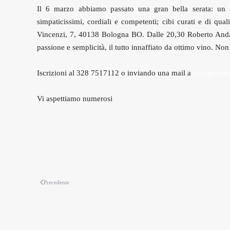
Il 6 marzo abbiamo passato una gran bella serata: un 
simpaticissimi, cordiali e competenti; cibi curati e di qu
Vincenzi, 7, 40138 Bologna BO. Dalle 20,30 Roberto Andalò 
passione e semplicità, il tutto innaffiato da ottimo vino. No
Iscrizioni al 328 7517112 o inviando una mail a
bolognautos
Vi aspettiamo numerosi
Precedente