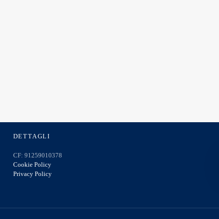
DETTAGLI
CF: 91259010378
Cookie Policy
Privacy Policy