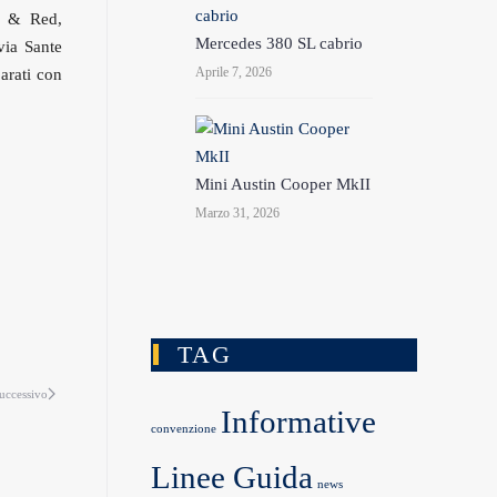
a & Red,
Mercedes 380 SL cabrio
via Sante
Aprile 7, 2026
arati con
Mini Austin Cooper MkII
Marzo 31, 2026
TAG
uccessivo
Informative
convenzione
Linee Guida
news