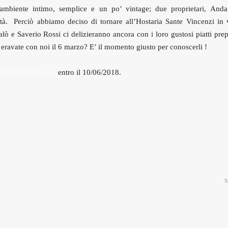
ambiente intimo, semplice e un po’ vintage; due proprietari, And
alità. Perciò abbiamo deciso di tornare all’Hostaria Sante Vincenzi in 
e Saverio Rossi ci delizieranno ancora con i loro gustosi piatti prep
n eravate con noi il 6 marzo? E’ il momento giusto per conoscerli !
toriche@libero.it
entro il 10/06/2018.
S