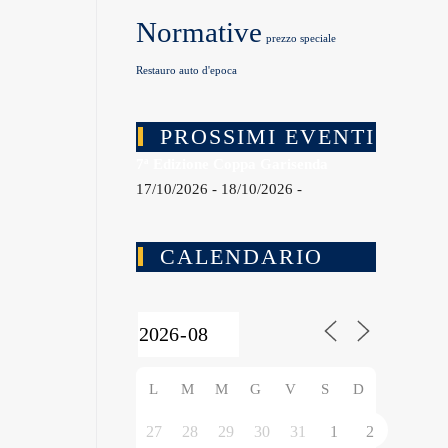
Normative
prezzo speciale
Restauro auto d'epoca
PROSSIMI EVENTI
7ª Edizione Coppa Garisenda
17/10/2026 - 18/10/2026 -
CALENDARIO
L
M
M
G
V
S
D
27
28
29
30
31
1
2