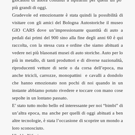
giocattoli di allora continui a ispirarmi per quelli un po’
più grandi di oggi.
Gradevole ed emozionante è stata quindi la possibilità di
visitare con gli amici del Bologna Autostoriche il museo
GIO CARS dove un’impressionante quantità di auto a
pedali dai primi del 900 sino alla fine degli anni 60 è qui
raccolta, con la stessa cura e ordine che siamo abituati a
vedere nei più blasonati musei di auto storiche. Auto per lo
più in metallo, di tanti produttori e di diverse nazionalità,
riproducenti vetture di serie o da corsa dell’epoca, ma
anche tricicli, carrozze, monopattini e cavalli a dondolo
che hanno emozionato non pochi di noi quando in un
instante abbiamo potuto rivedere e toccare con mano cose
sepolte in un lontano passato.
E’ stato tutto molto bello ed interessante per noi “bimbi” di
un’altra epoca, ma anche per quelli di oggi abituati a ben
altre tecnologie, è stata l’occasione di scoprire un mondo a
loro sconosciuto.