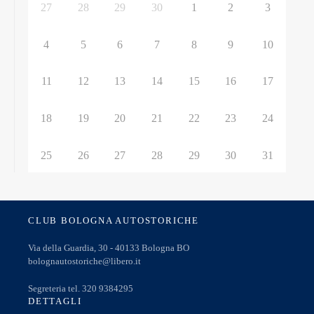
27
28
29
30
1
2
3
4
5
6
7
8
9
10
11
12
13
14
15
16
17
18
19
20
21
22
23
24
25
26
27
28
29
30
31
CLUB BOLOGNA AUTOSTORICHE
Via della Guardia, 30 - 40133 Bologna BO
bolognautostoriche@libero.it
Segreteria tel. 320 9384295
DETTAGLI