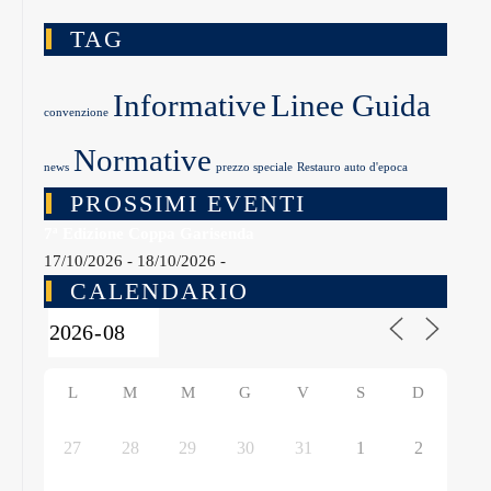
TAG
Informative
Linee Guida
convenzione
Normative
news
prezzo speciale
Restauro auto d'epoca
PROSSIMI EVENTI
7ª Edizione Coppa Garisenda
17/10/2026 - 18/10/2026 -
CALENDARIO
L
M
M
G
V
S
D
27
28
29
30
31
1
2