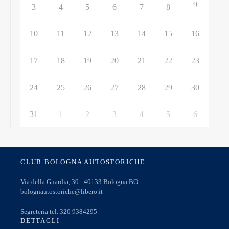
9
3
4
5
6
7
8
10
11
12
13
14
15
16
17
18
19
20
21
22
23
24
25
26
27
28
29
30
31
1
2
3
4
5
6
CLUB BOLOGNA AUTOSTORICHE
Via della Guardia, 30 - 40133 Bologna BO
bolognautostoriche@libero.it
Segreteria tel. 320 9384295
DETTAGLI