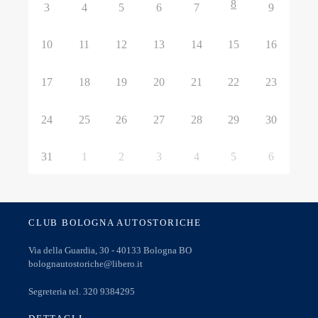
8
3
4
5
6
7
9
10
11
12
13
14
15
16
17
18
19
20
21
22
23
24
25
26
27
28
29
30
31
1
2
3
4
5
6
CLUB BOLOGNA AUTOSTORICHE
Via della Guardia, 30 - 40133 Bologna BO
bolognautostoriche@libero.it
Segreteria tel. 320 9384295