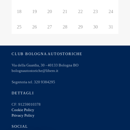
18
19
20
21
22
23
24
25
26
27
28
29
30
31
CLUB BOLOGNA AUTOSTORICHE
Via della Guardia, 30 - 40133 Bologna BO
bolognautostoriche@libero.it
Segreteria tel. 320 9384295
DETTAGLI
CF: 91259010378
Cookie Policy
Privacy Policy
SOCIAL