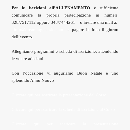
Per le iscrizioni all’ALLENAMENTO
è sufficiente
comunicare la propria partecipazione ai numeri
328/7517112 oppure 348/7444261 o inviare una mail a:
info@dreamingclassic.com
e pagare in loco il giorno
dell’evento.
Alleghiamo programmi e scheda di iscrizione, attendendo
le vostre adesioni
Con l’occasione vi auguriamo Buon Natale e uno
splendido Anno Nuovo
Cliccare qui per scaricare la presentazione del Corso
Cliccare qui per scaricare la scheda di iscrizione al Corso
Cliccare qui per scaricare la presentazione