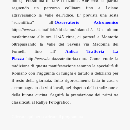
book). Possibilità di fare colazione. Alle 9:30 si partirà
seguendo un percorso collinare fino a Loiano
attraversando la Valle dell’Idice. E’ prevista una sosta
“scientifica” all’
Osservatorio Astronomico
https://www.oas.inaf.it/it/chi-siamo/loiano-it/. Un ultimo
trasferimento alle ore 11:45 circa, ci porterà a Montorio
oltrepassando la Valle del Savena via Madonna dei
Fornelli fino all’
Antica Trattoria La
Piazza
http://www.lapiazzatrattoria.com/. Come vuole la
tradizione di questa manifestazione saranno le specialità di
Romano con l’aggiunta di funghi e tartufo a deliziarci per
il resto della giornata. Tutto rigorosamente fatto in casa e
accompagnato da vini locali, nel rispetto della tradizione e
della buona cucina. Seguirà la premiazione dei primi tre
classificati al Rallye Fotografico.
Cliccare qui per scaricare il programma