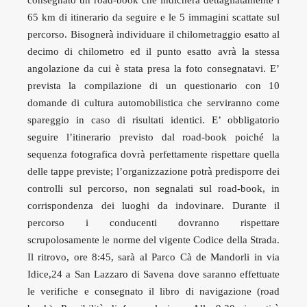
consegnato un road-book che indicherà dettagliatamente i
65 km di itinerario da seguire e le 5 immagini scattate sul
percorso. Bisognerà individuare il chilometraggio esatto al
decimo di chilometro ed il punto esatto avrà la stessa
angolazione da cui è stata presa la foto consegnatavi. E’
prevista la compilazione di un questionario con 10
domande di cultura automobilistica che serviranno come
spareggio in caso di risultati identici. E’ obbligatorio
seguire l’itinerario previsto dal road-book poiché la
sequenza fotografica dovrà perfettamente rispettare quella
delle tappe previste; l’organizzazione potrà predisporre dei
controlli sul percorso, non segnalati sul road-book, in
corrispondenza dei luoghi da indovinare. Durante il
percorso i conducenti dovranno rispettare
scrupolosamente le norme del vigente Codice della Strada.
Il ritrovo, ore 8:45, sarà al Parco Cà de Mandorli in via
Idice,24 a San Lazzaro di Savena dove saranno effettuate
le verifiche e consegnato il libro di navigazione (road