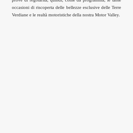
prove di regolarità, quindi, come da programma, le tante
occasioni di riscoperta delle bellezze esclusive delle Terre
Verdiane e le realtà motoristiche della nostra Motor Valley.