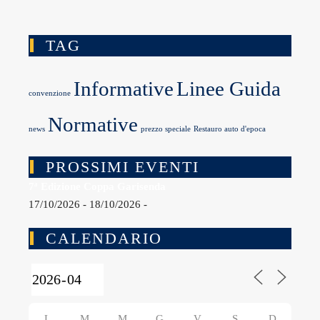
TAG
Informative
Linee Guida
convenzione
Normative
news
prezzo speciale
Restauro auto d'epoca
PROSSIMI EVENTI
7ª Edizione Coppa Garisenda
17/10/2026 - 18/10/2026 -
CALENDARIO
L
M
M
G
V
S
D