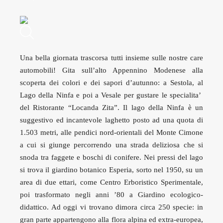
Una bella giornata trascorsa tutti insieme sulle nostre care
automobili!
Gita sull’alto Appennino Modenese alla
scoperta dei colori e dei sapori d’autunno: a Sestola, al
Lago della Ninfa e poi a Vesale per gustare le specialita’
del Ristorante “Locanda Zita”. Il lago della Ninfa è un
suggestivo ed incantevole laghetto posto ad una quota di
1.503 metri, alle pendici nord-orientali del Monte Cimone
a cui si giunge percorrendo una strada deliziosa che si
snoda tra faggete e boschi di conifere. Nei pressi del lago
si trova il giardino botanico Esperia, sorto nel 1950, su un
area di due ettari, come Centro Erboristico Sperimentale,
poi trasformato negli anni ’80 a Giardino ecologico-
didattico. Ad oggi vi trovano dimora circa 250 specie: in
gran parte appartengono alla flora alpina ed extra-europea,