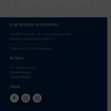
31
1
2
3
4
5
6
CLUB BOLOGNA AUTOSTORICHE
Via della Guardia, 30 - 40133 Bologna BO
bolognautostoriche@libero.it
Segreteria tel. 320 9384295
DETTAGLI
CF: 91259010378
Cookie Policy
Privacy Policy
SOCIAL