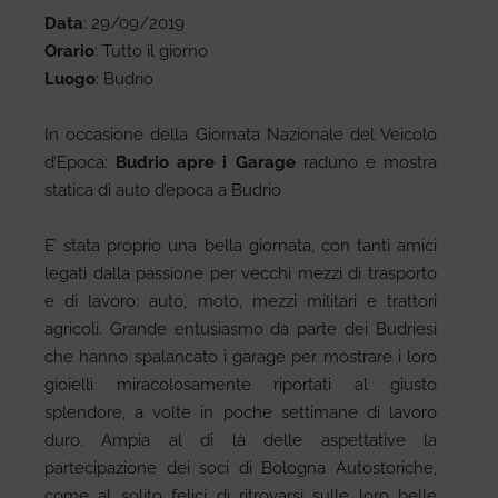
Data
: 29/09/2019
Orario
: Tutto il giorno
Luogo
: Budrio
In occasione della Giornata Nazionale del Veicolo
d’Epoca:
Budrio apre i Garage
raduno e mostra
statica di auto d’epoca a Budrio
E’ stata proprio una bella giornata, con tanti amici
legati dalla passione per vecchi mezzi di trasporto
e di lavoro: auto, moto, mezzi militari e trattori
agricoli. Grande entusiasmo da parte dei Budriesi
che hanno spalancato i garage per mostrare i loro
gioielli miracolosamente riportati al giusto
splendore, a volte in poche settimane di lavoro
duro. Ampia al di là delle aspettative la
partecipazione dei soci di Bologna Autostoriche,
come al solito felici di ritrovarsi sulle loro belle