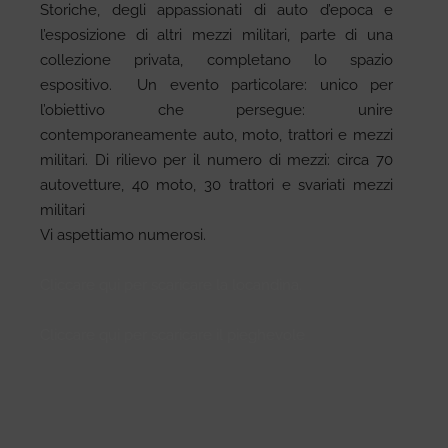
Storiche, degli appassionati di auto d’epoca e
l’esposizione di altri mezzi militari, parte di una
collezione privata, completano lo spazio
espositivo. Un evento particolare: unico per
l’obiettivo che persegue: unire
contemporaneamente auto, moto, trattori e mezzi
militari. Di rilievo per il numero di mezzi: circa 70
autovetture, 40 moto, 30 trattori e svariati mezzi
militari
Vi aspettiamo numerosi.
Cliccare qui per scaricare la locandina.
Cliccare qui per scaricare il pieghevole