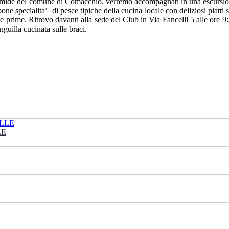
e umide del comune di Comacchio, verremo accompagnati in una escursione
e specialita’ di pesce tipiche della cucina locale con deliziosi piatti s
terie prime. Ritrovo davanti alla sede del Club in Via Fancelli 5 alle or
guilla cucinata sulle braci.
LE