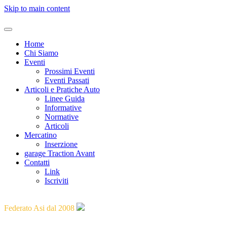
Skip to main content
Home
Chi Siamo
Eventi
Prossimi Eventi
Eventi Passati
Articoli e Pratiche Auto
Linee Guida
Informative
Normative
Articoli
Mercatino
Inserzione
garage Traction Avant
Contatti
Link
Iscriviti
"Guidare il passato verso il futuro"
Federato Asi dal 2008