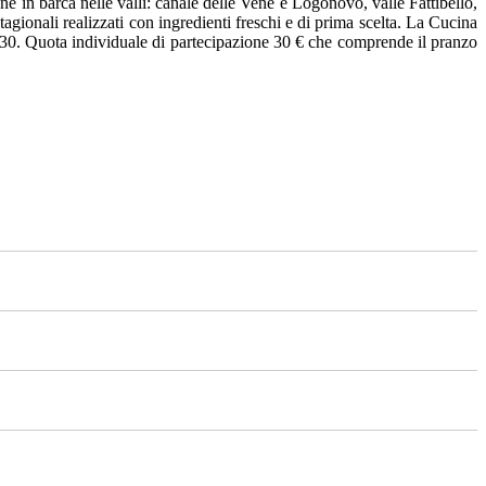
 in barca nelle valli: canale delle Vene e Logonovo, valle Fattibello,
tagionali realizzati con ingredienti freschi e di prima scelta. La Cucina
e 9:30. Quota individuale di partecipazione 30 € che comprende il pranzo