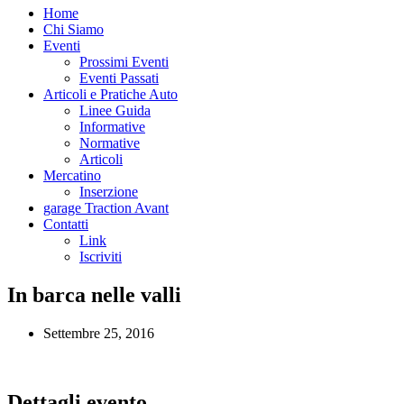
Home
Chi Siamo
Eventi
Prossimi Eventi
Eventi Passati
Articoli e Pratiche Auto
Linee Guida
Informative
Normative
Articoli
Mercatino
Inserzione
garage Traction Avant
Contatti
Link
Iscriviti
In barca nelle valli
Settembre 25, 2016
Dettagli evento