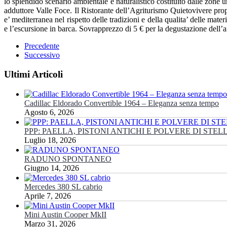
lo splendido scenario ambientale e naturalistico costituito dalle zon
adduttore Valle Foce. Il Ristorante dell’Agriturismo Quietovivere propon
e’ mediterranea nel rispetto delle tradizioni e della qualita’ delle ma
e l’escursione in barca. Sovrapprezzo di 5 € per la degustazione dell’an
Precedente
Successivo
Ultimi Articoli
Cadillac Eldorado Convertible 1964 – Eleganza senza tempo
Agosto 6, 2026
PPP: PAELLA, PISTONI ANTICHI E POLVERE DI STEL
Luglio 18, 2026
RADUNO SPONTANEO
Giugno 14, 2026
Mercedes 380 SL cabrio
Aprile 7, 2026
Mini Austin Cooper MkII
Marzo 31, 2026