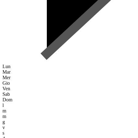
Lun
Mar
Mer
Gio
Ven
Sab
Dom
l
m
m
g
v
s