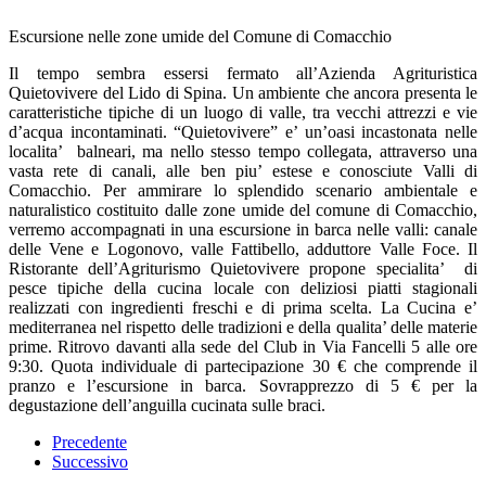
Escursione nelle zone umide del Comune di Comacchio
Il tempo sembra essersi fermato all’Azienda Agrituristica
Quietovivere del Lido di Spina. Un ambiente che ancora presenta le
caratteristiche tipiche di un luogo di valle, tra vecchi attrezzi e vie
d’acqua incontaminati. “Quietovivere” e’ un’oasi incastonata nelle
localita’ balneari, ma nello stesso tempo collegata, attraverso una
vasta rete di canali, alle ben piu’ estese e conosciute Valli di
Comacchio. Per ammirare lo splendido scenario ambientale e
naturalistico costituito dalle zone umide del comune di Comacchio,
verremo accompagnati in una escursione in barca nelle valli: canale
delle Vene e Logonovo, valle Fattibello, adduttore Valle Foce. Il
Ristorante dell’Agriturismo Quietovivere propone specialita’ di
pesce tipiche della cucina locale con deliziosi piatti stagionali
realizzati con ingredienti freschi e di prima scelta. La Cucina e’
mediterranea nel rispetto delle tradizioni e della qualita’ delle materie
prime. Ritrovo davanti alla sede del Club in Via Fancelli 5 alle ore
9:30. Quota individuale di partecipazione 30 € che comprende il
pranzo e l’escursione in barca. Sovrapprezzo di 5 € per la
degustazione dell’anguilla cucinata sulle braci.
Precedente
Successivo