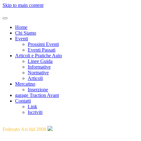
Skip to main content
Home
Chi Siamo
Eventi
Prossimi Eventi
Eventi Passati
Articoli e Pratiche Auto
Linee Guida
Informative
Normative
Articoli
Mercatino
Inserzione
garage Traction Avant
Contatti
Link
Iscriviti
"Guidare il passato verso il futuro"
Federato Asi dal 2008