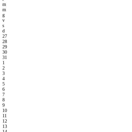
m
m
g
v
s
d
27
28
29
30
31
1
2
3
4
5
6
7
8
9
10
11
12
13
14