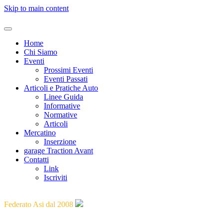
Skip to main content
Home
Chi Siamo
Eventi
Prossimi Eventi
Eventi Passati
Articoli e Pratiche Auto
Linee Guida
Informative
Normative
Articoli
Mercatino
Inserzione
garage Traction Avant
Contatti
Link
Iscriviti
"Guidare il passato verso il futuro"
Federato Asi dal 2008