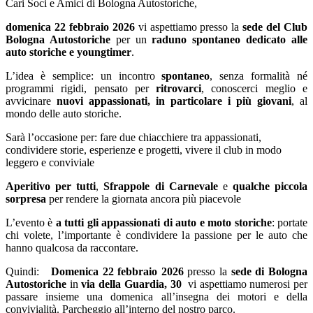
Cari Soci e Amici di Bologna Autostoriche,
domenica
22 febbraio 2026
vi aspettiamo presso la
sede del Club
Bologna Autostoriche
per un
raduno spontaneo dedicato alle
auto storiche e youngtimer
.
L’idea è semplice: un incontro
spontaneo
, senza formalità né
programmi rigidi, pensato per
ritrovarci
, conoscerci meglio e
avvicinare
nuovi appassionati, in particolare i più giovani
, al
mondo delle auto storiche.
Sarà l’occasione per: fare due chiacchiere tra appassionati,
condividere storie, esperienze e progetti, vivere il club in modo
leggero e conviviale
Aperitivo per tutti
,
Sfrappole di Carnevale
e
qualche piccola
sorpresa
per rendere la giornata ancora più piacevole
L’evento è
a tutti gli appassionati di auto e moto storiche
: portate
chi volete, l’importante è condividere la passione per le auto che
hanno qualcosa da raccontare.
Quindi:
Domenica 22 febbraio 2026
presso la
sede di Bologna
Autostoriche
in
via della Guardia, 30
vi aspettiamo numerosi per
passare insieme una domenica all’insegna dei motori e della
convivialità. Parcheggio all’interno del nostro parco.