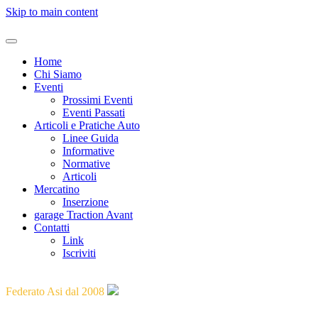
Skip to main content
Home
Chi Siamo
Eventi
Prossimi Eventi
Eventi Passati
Articoli e Pratiche Auto
Linee Guida
Informative
Normative
Articoli
Mercatino
Inserzione
garage Traction Avant
Contatti
Link
Iscriviti
"Guidare il passato verso il futuro"
Federato Asi dal 2008