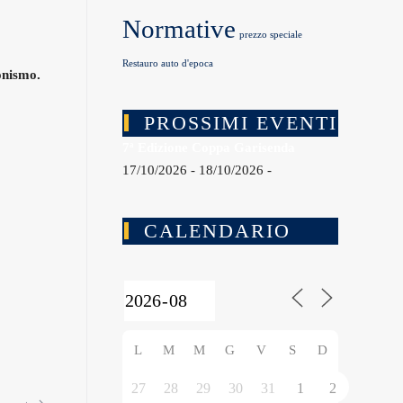
Normative
prezzo speciale
Restauro auto d'epoca
onismo.
PROSSIMI EVENTI
7ª Edizione Coppa Garisenda
17/10/2026 - 18/10/2026 -
CALENDARIO
L
M
M
G
V
S
D
27
28
29
30
31
1
2