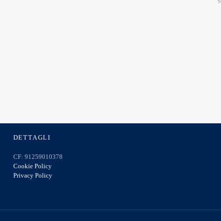
S
DETTAGLI
CF: 91259010378
Cookie Policy
Privacy Policy