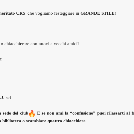
 meritato CRS
che vogliamo festeggiare in
GRANDE STILE
!
i o chiacchierare con nuovi e vecchi amici?
e:
.J. set
a sede del club
E se non ami la “confusione” puoi rilassarti al f
a biblioteca o scambiare quattro chiacchiere.