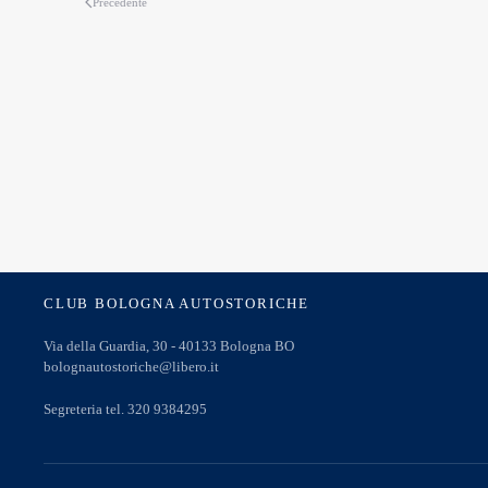
Precedente
CLUB BOLOGNA AUTOSTORICHE
Via della Guardia, 30 - 40133 Bologna BO
bolognautostoriche@libero.it
Segreteria tel. 320 9384295