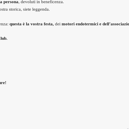
 a persona
, devoluti in beneficenza.
stra storica, siete leggenda.
ienza:
questa è la vostra festa,
dei
motori endotermici e dell’associazi
lub.
ure!