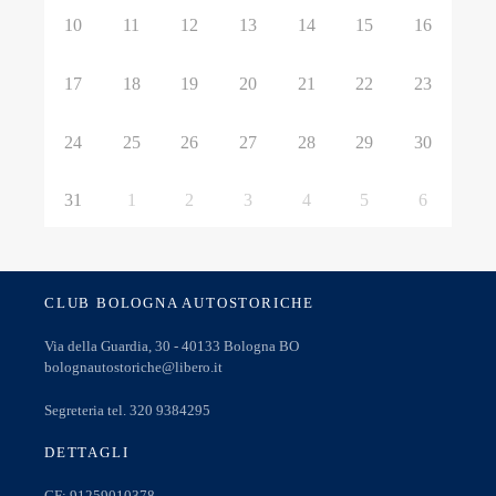
10
11
12
13
14
15
16
17
18
19
20
21
22
23
24
25
26
27
28
29
30
31
1
2
3
4
5
6
CLUB BOLOGNA AUTOSTORICHE
Via della Guardia, 30 - 40133 Bologna BO
bolognautostoriche@libero.it
Segreteria tel. 320 9384295
DETTAGLI
CF: 91259010378