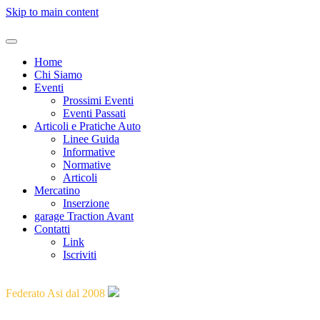
Skip to main content
Home
Chi Siamo
Eventi
Prossimi Eventi
Eventi Passati
Articoli e Pratiche Auto
Linee Guida
Informative
Normative
Articoli
Mercatino
Inserzione
garage Traction Avant
Contatti
Link
Iscriviti
"Guidare il passato verso il futuro"
Federato Asi dal 2008