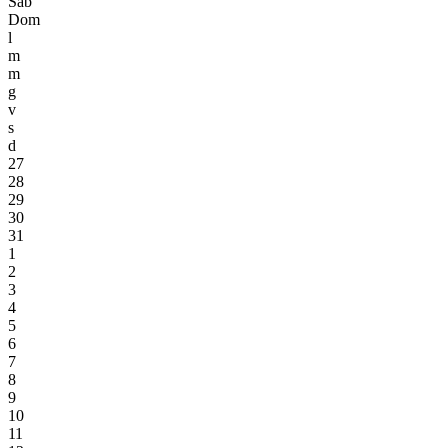
Sab
Dom
l
m
m
g
v
s
d
27
28
29
30
31
1
2
3
4
5
6
7
8
9
10
11