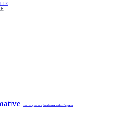
LE
ative
prezzo speciale
Restauro auto d'epoca