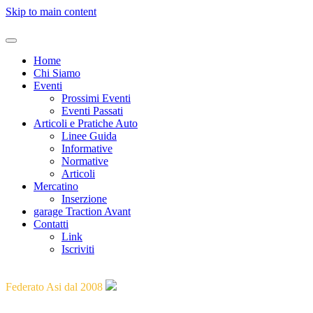
Skip to main content
Home
Chi Siamo
Eventi
Prossimi Eventi
Eventi Passati
Articoli e Pratiche Auto
Linee Guida
Informative
Normative
Articoli
Mercatino
Inserzione
garage Traction Avant
Contatti
Link
Iscriviti
"Guidare il passato verso il futuro"
Federato Asi dal 2008