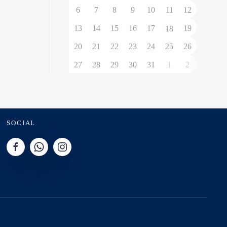
6
7
8
9
10
11
12
13
14
15
16
17
19
18
20
21
22
23
24
25
26
27
28
29
30
31
1
2
SOCIAL