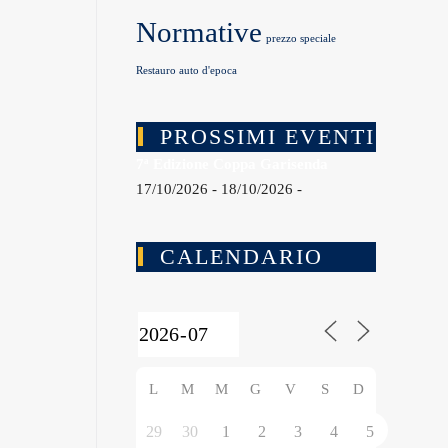
Normative
prezzo speciale
Restauro auto d'epoca
PROSSIMI EVENTI
7ª Edizione Coppa Garisenda
17/10/2026 - 18/10/2026 -
CALENDARIO
L
M
M
G
V
S
D
29
30
1
2
3
4
5