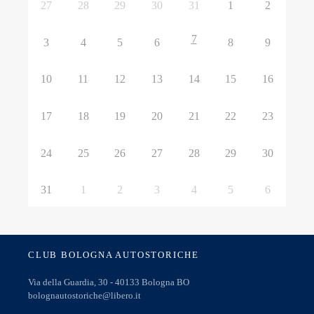
27
28
29
30
31
1
2
7
3
4
5
6
8
9
10
11
12
13
14
15
16
17
18
19
20
21
22
23
24
25
26
27
28
29
30
31
1
2
3
4
5
6
CLUB BOLOGNA AUTOSTORICHE
Via della Guardia, 30 - 40133 Bologna BO
bolognautostoriche@libero.it