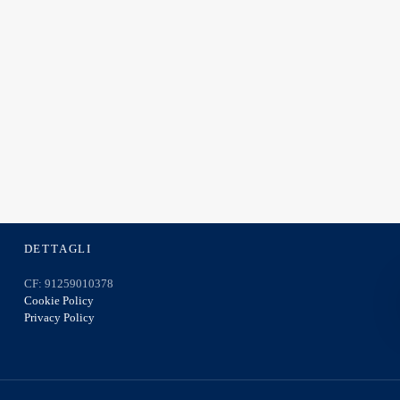
DETTAGLI
CF: 91259010378
Cookie Policy
Privacy Policy