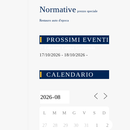
Normative
prezzo speciale
Restauro auto d'epoca
PROSSIMI EVENTI
7ª Edizione Coppa Garisenda
17/10/2026 - 18/10/2026 -
CALENDARIO
L
M
M
G
V
S
D
27
28
29
30
31
1
2