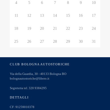
4
5
6
7
8
9
10
11
12
13
14
15
16
17
18
19
20
21
22
23
24
25
26
27
28
29
30
31
CLUB BOLOGNA AUTOSTORICHE
Via della Guardia, 30 - 40133 Bologna BO
bolognautostoriche@libero.it
Segreteria tel. 320 9384295
DETTAGLI
CF: 91259010378