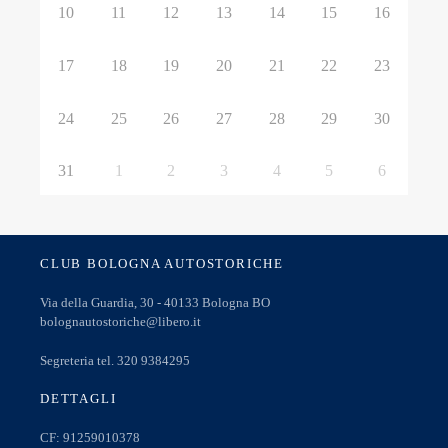
10
11
12
13
14
15
16
17
18
19
20
21
22
23
24
25
26
27
28
29
30
31
1
2
3
4
5
6
CLUB BOLOGNA AUTOSTORICHE
Via della Guardia, 30 - 40133 Bologna BO
bolognautostoriche@libero.it
Segreteria tel. 320 9384295
DETTAGLI
CF: 91259010378