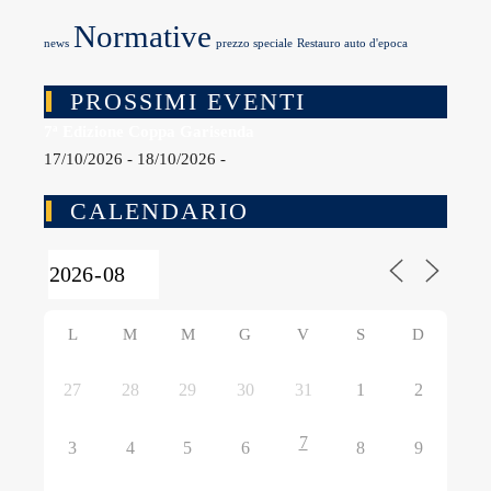
Normative
news
prezzo speciale
Restauro auto d'epoca
PROSSIMI EVENTI
7ª Edizione Coppa Garisenda
17/10/2026 - 18/10/2026 -
CALENDARIO
L
M
M
G
V
S
D
27
28
29
30
31
1
2
7
3
4
5
6
8
9