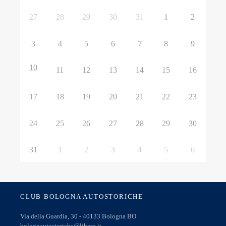
27
28
29
30
31
1
2
3
4
5
6
7
8
9
10
11
12
13
14
15
16
17
18
19
20
21
22
23
24
25
26
27
28
29
30
31
1
2
3
4
5
6
CLUB BOLOGNA AUTOSTORICHE
Via della Guardia, 30 - 40133 Bologna BO
bolognautostoriche@libero.it