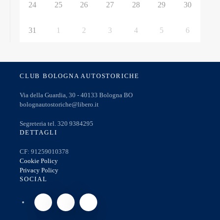
24
25
26
27
28
29
30
31
1
2
3
4
5
6
CLUB BOLOGNA AUTOSTORICHE
Via della Guardia, 30 - 40133 Bologna BO
bolognautostoriche@libero.it
Segreteria tel. 320 9384295
DETTAGLI
CF: 91259010378
Cookie Policy
Privacy Policy
SOCIAL