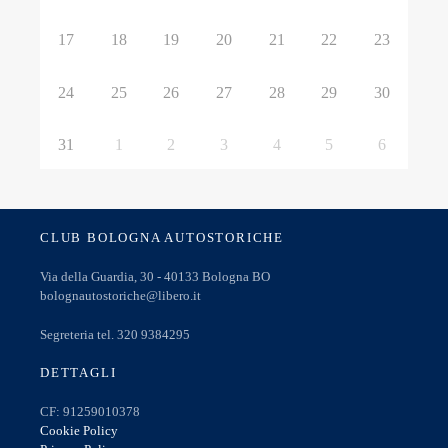
17
18
19
20
21
22
23
24
25
26
27
28
29
30
31
1
2
3
4
5
6
CLUB BOLOGNA AUTOSTORICHE
Via della Guardia, 30 - 40133 Bologna BO
bolognautostoriche@libero.it
Segreteria tel. 320 9384295
DETTAGLI
CF: 91259010378
Cookie Policy